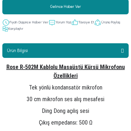
Gelince Haber Ver
er
fonlar
i
temi
istemleri
Fiyatı Düşünce Haber Ver
Yorum Yaz
Tavsiye Et
Ürünü Paylaş
Karşılaştır
 & Devre Mebran
ları
 Paketleri
nnektörler
leri
Ürün Bilgisi
asa) Mikrofonları
istemi
Rose R-502M Kablolu Masaüstü Kürsü Mikrofonu
Özellikleri
fon Sistemleri
i Paketleri
Tek yönlü kondansatör mikrofon
Mikrofonlar
30 cm mikrofon ses alış mesafesi
ı
ü
Ding Dong açılış sesi
Çıkış empedansı: 500 Ω
ı
stemi