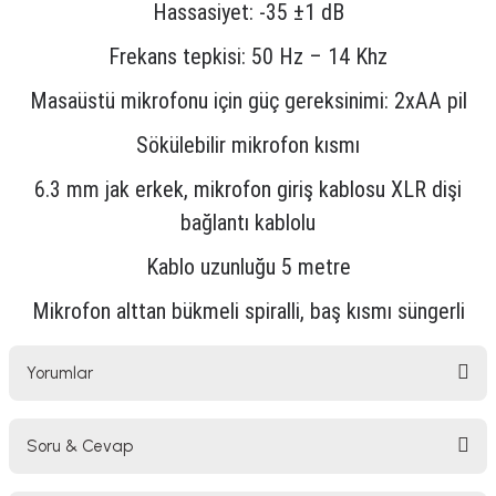
Hassasiyet: -35 ±1 dB
lar
parlörü
Frekans tepkisi: 50 Hz – 14 Khz
 Yaka Mikrofon
Masaüstü mikrofonu için güç gereksinimi: 2xAA pil
Sökülebilir mikrofon kısmı
6.3 mm jak erkek, mikrofon giriş kablosu XLR dişi
bağlantı kablolu
Kablo uzunluğu 5 metre
Mikrofon alttan bükmeli spiralli, baş kısmı süngerli
Yorumlar
Soru & Cevap
Bu ürüne ilk yorumu siz yapın!