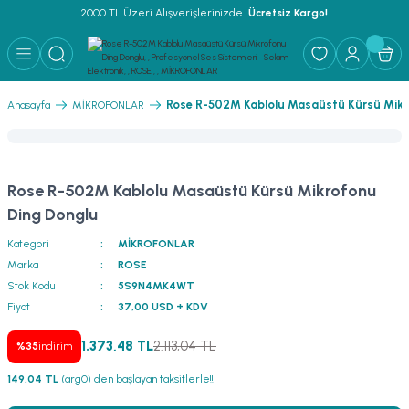
2000 TL Üzeri Alışverişlerinizde 
 Ücretsiz Kargo!
Geri Dön
Geri Dön
Geri Dön
Geri Dön
Geri Dön
Geri Dön
Geri Dön
Geri Dön
Geri Dön
ER
AR
 ANFİLER
STEMLERİ
İSTEMLERİ
 PAKETLER
i
Rose R-502M Kablolu Masaüstü Kürsü Mikr
Anasayfa
MİKROFONLAR
) Mikrofonlar
emler
MLERİ PAKET
onları
MLERİ PAKET
Rose R-502M Kablolu Masaüstü Kürsü Mikrofonu
Anfiler
rofonları
fonlar
TEMLERİ PAKET
zı
Ding Donglu
Kategori
MİKROFONLAR
lu Hoparlörler
rofonlar
ar Sistemler
Marka
ROSE
Stok Kodu
5S9N4MK4WT
Anfiler
 Hoparlörler
nektörler
) Mikrofonlar
er
Fiyat
37,00 USD + KDV
ör
etleri
) Mikrofonlar
1.373,48 TL
2.113,04 TL
%35
indirim
149,04 TL
(arg0) den başlayan taksitlerle!!
ri
ofon
fonlar
 Ve Pako Şalter