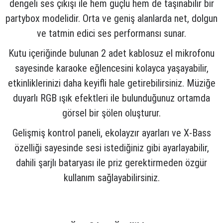
dengeli ses çıkışı ile hem güçlü hem de taşınabilir bir
lar
parlörü
partybox modelidir. Orta ve geniş alanlarda net, dolgun
ve tatmin edici ses performansı sunar.
 Yaka Mikrofon
Kutu içeriğinde bulunan 2 adet kablosuz el mikrofonu
sayesinde karaoke eğlencesini kolayca yaşayabilir,
etkinliklerinizi daha keyifli hale getirebilirsiniz. Müziğe
duyarlı RGB ışık efektleri ile bulunduğunuz ortamda
görsel bir şölen oluşturur.
Gelişmiş kontrol paneli, ekolayzır ayarları ve X-Bass
özelliği sayesinde sesi istediğiniz gibi ayarlayabilir,
dahili şarjlı bataryası ile priz gerektirmeden özgür
kullanım sağlayabilirsiniz.