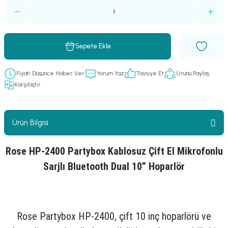
er
fonlar
i
temi
istemleri
Sepete Ekle
 & Devre Mebran
ları
 Paketleri
Fiyatı Düşünce Haber Ver
Yorum Yaz
Tavsiye Et
Ürünü Paylaş
Karşılaştır
nnektörler
leri
asa) Mikrofonları
istemi
Ürün Bilgisi
fon Sistemleri
i Paketleri
Rose HP-2400 Partybox Kablosuz Çift El Mikrofonlu
Mikrofonlar
Sarjlı Bluetooth Dual 10” Hoparlör
ı
ü
ı
stemi
Rose Partybox HP-2400, çift 10 inç hoparlörü ve