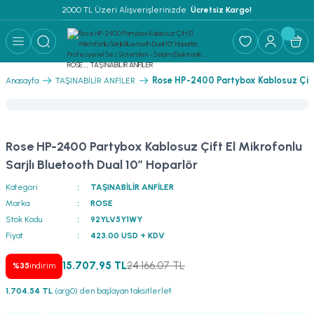
2000 TL Üzeri Alışverişlerinizde 
 Ücretsiz Kargo!
Geri Dön
Geri Dön
Geri Dön
Geri Dön
Geri Dön
Geri Dön
Geri Dön
Geri Dön
Geri Dön
ER
AR
 ANFİLER
STEMLERİ
İSTEMLERİ
 PAKETLER
i
Rose HP-2400 Partybox Kablosuz Çift 
Anasayfa
TAŞINABİLİR ANFİLER
) Mikrofonlar
emler
MLERİ PAKET
onları
MLERİ PAKET
Rose HP-2400 Partybox Kablosuz Çift El Mikrofonlu
Anfiler
rofonları
fonlar
TEMLERİ PAKET
zı
Sarjlı Bluetooth Dual 10” Hoparlör
Kategori
TAŞINABİLİR ANFİLER
lu Hoparlörler
rofonlar
ar Sistemler
Marka
ROSE
Stok Kodu
92YLV5Y1WY
Anfiler
 Hoparlörler
nektörler
) Mikrofonlar
er
Fiyat
423,00 USD + KDV
ör
etleri
) Mikrofonlar
15.707,95 TL
24.166,07 TL
%35
indirim
1.704,54 TL
(arg0) den başlayan taksitlerle!!
ri
ofon
fonlar
 Ve Pako Şalter