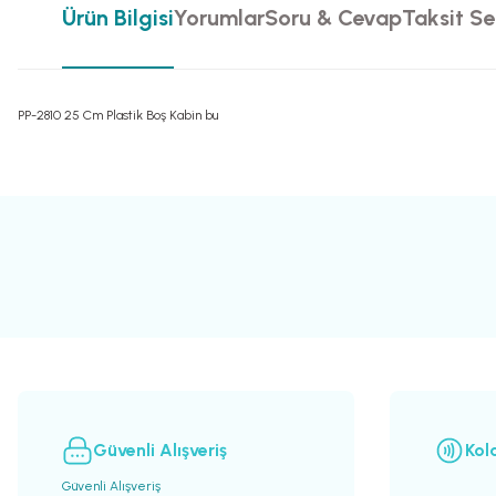
Ürün Bilgisi
Yorumlar
Soru & Cevap
Taksit Se
PP-2810 25 Cm Plastik Boş Kabin bu
Bu ürünün fiyat bilgisi, resim, ürün açıklamalarında ve diğer konularda yete
Görüş ve önerileriniz için teşekkür ederiz.
Ürün resmi kalitesiz, bozuk veya görüntülenemiyor.
Ürün açıklamasında eksik bilgiler bulunuyor.
Ürün bilgilerinde hatalar bulunuyor.
Ürün fiyatı diğer sitelerden daha pahalı.
Bu ürüne benzer farklı alternatifler olmalı.
Güvenli Alışveriş
Kol
Güvenli Alışveriş