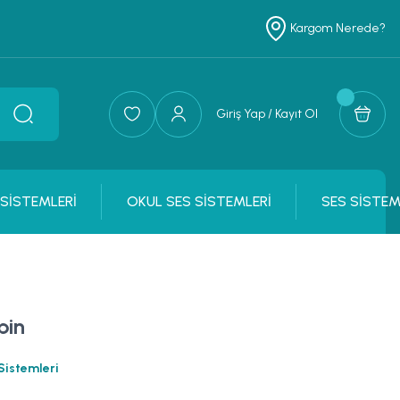
Kargom Nerede?
Giriş Yap / Kayıt Ol
 SİSTEMLERİ
OKUL SES SİSTEMLERİ
SES SİSTEM
bin
Sistemleri