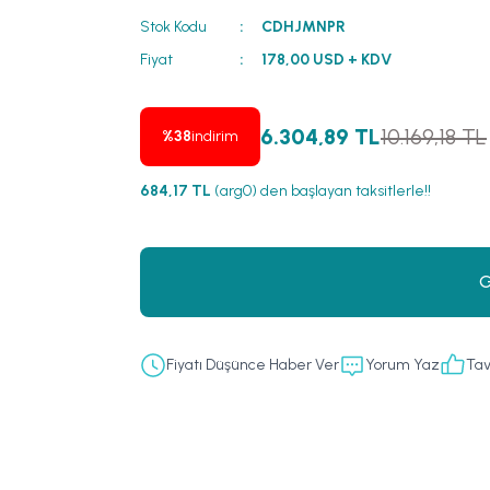
Stok Kodu
CDHJMNPR
Fiyat
178,00 USD + KDV
6.304,89 TL
10.169,18 TL
%38
indirim
684,17 TL
(arg0) den başlayan taksitlerle!!
G
Fiyatı Düşünce Haber Ver
Yorum Yaz
Tav