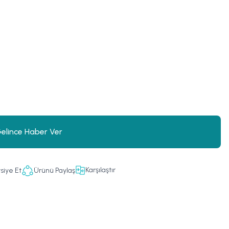
elince Haber Ver
Karşılaştır
siye Et
Ürünü Paylaş