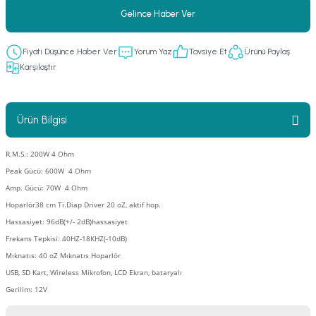
Gelince Haber Ver
er
fonlar
i
temi
istemleri
Fiyatı Düşünce Haber Ver
Yorum Yaz
Tavsiye Et
Ürünü Paylaş
Karşılaştır
 & Devre Mebran
ları
 Paketleri
Ürün Bilgisi
nnektörler
leri
R.M.S.: 200W 4 Ohm
asa) Mikrofonları
istemi
Peak Gücü: 600W 4 Ohm
Amp. Gücü: 70W 4 Ohm
fon Sistemleri
i Paketleri
Hoparlör
38 cm Ti.Diap Driver 20 oZ, aktif hop.
Hassasiyet: 96dB(+/- 2dB)hassasiyet
Mikrofonlar
Frekans Tepkisi: 40HZ-18KHZ(-10dB)
Mıknatıs: 40 oZ Mıknatıs Hoparlör
ı
ü
USB, SD Kart, Wireless Mikrofon, LCD Ekran, bataryalı
Gerilim: 12V
ı
stemi