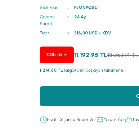
Stok Kodu
FJMNPQSU
Garanti
24 Ay
Süresi
Fiyat
316,00 USD + KDV
11.192,95 TL
18.053,14 TL
%38
indirim
1.214,60 TL
(arg0) den başlayan taksitlerle!!
G
Fiyatı Düşünce Haber Ver
Yorum Yaz
Tav