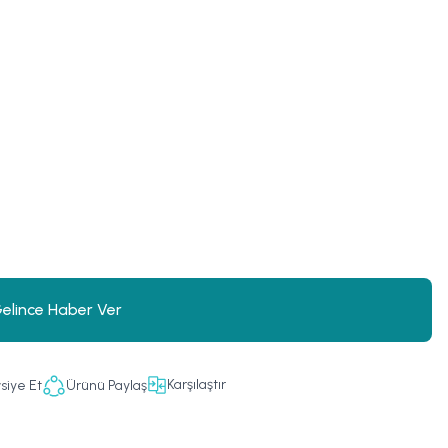
elince Haber Ver
Karşılaştır
siye Et
Ürünü Paylaş