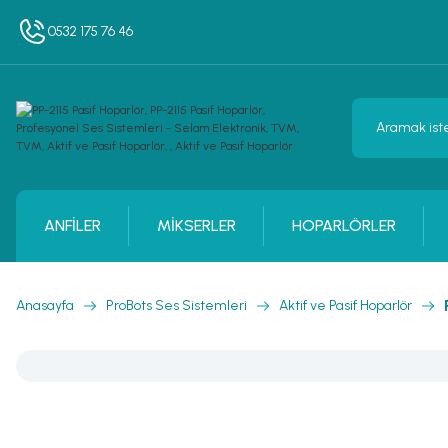
0532 175 76 46
ANFİLER
MİKSERLER
HOPARLÖRLER
Anasayfa
ProBots Ses Sistemleri
Aktif ve Pasif Hoparlör