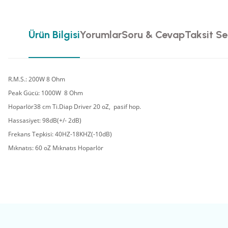
Ürün Bilgisi
Yorumlar
Soru & Cevap
Taksit Se
R.M.S.: 200W 8 Ohm
Peak Gücü: 1000W 8 Ohm
Hoparlör
38 cm Ti.Diap Driver 20 oZ, pasif hop.
Hassasiyet: 98dB(+/- 2dB)
Frekans Tepkisi: 40HZ-18KHZ(-10dB)
Mıknatıs: 60 oZ Mıknatıs Hoparlör
Bu ürünün fiyat bilgisi, resim, ürün açıklamalarında ve diğer konularda yete
Görüş ve önerileriniz için teşekkür ederiz.