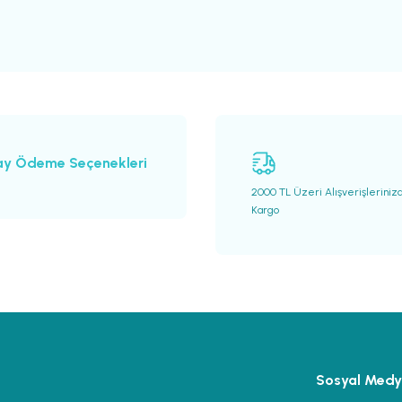
Deneyimini Paylaş
Yorum Yaz
Soru Sor
ay Ödeme Seçenekleri
2000 TL Üzeri Alışverişleriniz
Kargo
Gönder
Sosyal Med