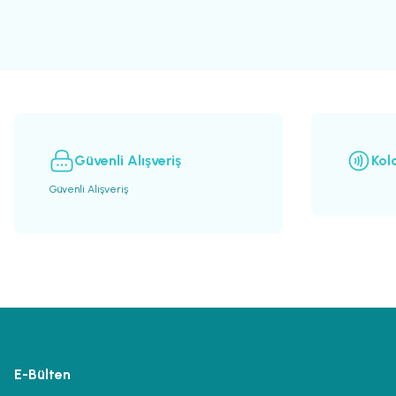
Ürün resmi kalitesiz, bozuk veya görüntülenemiyor.
Ürün açıklamasında eksik bilgiler bulunuyor.
Ürün bilgilerinde hatalar bulunuyor.
Ürün fiyatı diğer sitelerden daha pahalı.
Bu ürüne benzer farklı alternatifler olmalı.
Güvenli Alışveriş
Kol
Güvenli Alışveriş
E-Bülten