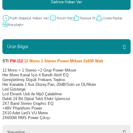
Gelince Haber Ver
er
fonlar
i
temi
Fiyatı Düşünce Haber Ver
Yorum Yaz
Tavsiye Et
Ürünü Paylaş
istemleri
Karşılaştır
 & Devre Mebran
ları
 Paketleri
Ürün Bilgisi
nnektörler
leri
STI
PM-112
12 Mono 1 Stereo Power Mikser 2x650 Watt
asa) Mikrofonları
istemi
12 Mono + 1 Stereo +2 Grup Power Mikser
Her Mono Kanal İçin 4 Bandlı Aktif EQ
fon Sistemleri
i Paketleri
Genişletilmiş Düşük Frekans Tepkisi
Her Kanalda 1 Aux,Düzey,Pan,-20dB/Solo ve OL/Mute
Led Gösterge
Lcd Ekranlı Usb ile Mp3 Çalabilme
Mikrofonlar
Dahili 24 Bit Dijital Tekli Efekt İşlemcisi
2X7 Band Stereo Graphıc EQ
+48V Phanthom Power
ı
ü
2X10 Adet Led’li VU Metre
2X650W RMS Power Çıkışı
ı
stemi
Yorumlar