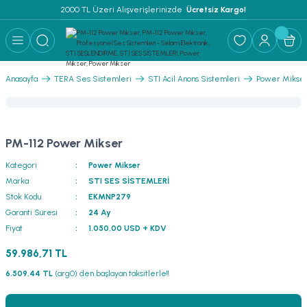
2000 TL Üzeri Alışverişlerinizde 
 Ücretsiz Kargo!
Geri Dön
Geri Dön
Geri Dön
Geri Dön
Geri Dön
Geri Dön
Geri Dön
Geri Dön
Geri Dön
ER
AR
 ANFİLER
STEMLERİ
İSTEMLERİ
 PAKETLER
i
Anasayfa
TERA Ses Sistemleri
STI Acil Anons Sistemleri
Power Mikse
) Mikrofonlar
emler
MLERİ PAKET
onları
MLERİ PAKET
PM-112 Power Mikser
Anfiler
rofonları
fonlar
TEMLERİ PAKET
zı
Kategori
Power Mikser
Marka
STI SES SİSTEMLERİ
lu Hoparlörler
rofonlar
ar Sistemler
Stok Kodu
EKMNP279
Garanti Süresi
24 Ay
Anfiler
 Hoparlörler
nektörler
) Mikrofonlar
er
Fiyat
1.050,00 USD + KDV
59.986,71 TL
ör
etleri
) Mikrofonlar
6.509,44 TL
(arg0) den başlayan taksitlerle!!
ri
ofon
fonlar
 Ve Pako Şalter