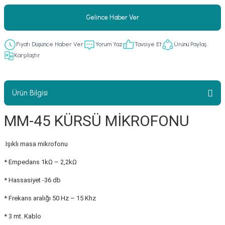
er
fonlar
i
temi
Gelince Haber Ver
istemleri
Fiyatı Düşünce Haber Ver
Yorum Yaz
Tavsiye Et
Ürünü Paylaş
Karşılaştır
 & Devre Mebran
ları
 Paketleri
nnektörler
leri
Ürün Bilgisi
asa) Mikrofonları
istemi
MM-45 KÜRSÜ MİKROFONU
fon Sistemleri
i Paketleri
Işıklı masa mikrofonu
Mikrofonlar
* Empedans 1kΩ – 2,2kΩ
* Hassasiyet -36 db
ı
ü
* Frekans aralığı 50 Hz – 15 Khz
ı
stemi
* 3 mt. Kablo