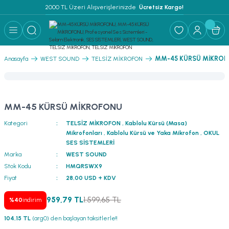
2000 TL Üzeri Alışverişlerinizde 
 Ücretsiz Kargo!
Geri Dön
Geri Dön
Geri Dön
Geri Dön
Geri Dön
Geri Dön
Geri Dön
Geri Dön
Geri Dön
ER
AR
 ANFİLER
STEMLERİ
İSTEMLERİ
 PAKETLER
i
MM-45 KÜRSÜ MİKRO
Anasayfa
WEST SOUND
TELSİZ MİKROFON
) Mikrofonlar
emler
MLERİ PAKET
onları
MLERİ PAKET
MM-45 KÜRSÜ MİKROFONU
Anfiler
rofonları
fonlar
TEMLERİ PAKET
zı
Kategori
TELSİZ MİKROFON
,
Kablolu Kürsü (Masa)
Mikrofonları
,
Kablolu Kürsü ve Yaka Mikrofon
,
OKUL
lu Hoparlörler
rofonlar
ar Sistemler
SES SİSTEMLERİ
Marka
WEST SOUND
Anfiler
 Hoparlörler
nektörler
) Mikrofonlar
er
Stok Kodu
HMQRSWX9
Fiyat
28,00 USD + KDV
ör
etleri
) Mikrofonlar
959,79 TL
1.599,65 TL
%40
indirim
ri
ofon
fonlar
 Ve Pako Şalter
104,15 TL
(arg0) den başlayan taksitlerle!!