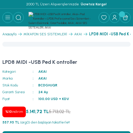
2000 TL Üzeri Alışverişlerinizde 
 Ücretsiz Kargo!
Geri Dön
Geri Dön
Geri Dön
Geri Dön
Geri Dön
Geri Dön
Geri Dön
Geri Dön
Geri Dön
ER
AR
 ANFİLER
STEMLERİ
İSTEMLERİ
 PAKETLER
i
LPD8 MIDI -USB Ped K on
Anasayfa
MİKAFON SES SİSTEMLERİ
AKAI
) Mikrofonlar
emler
MLERİ PAKET
onları
MLERİ PAKET
LPD8 MIDI -USB Ped K ontroller
Anfiler
rofonları
fonlar
TEMLERİ PAKET
zı
Kategori
AKAI
Marka
AKAI
lu Hoparlörler
rofonlar
ar Sistemler
Stok Kodu
BCDGHJQR
Garanti Süresi
24 Ay
Anfiler
 Hoparlörler
nektörler
) Mikrofonlar
er
Fiyat
100,00 USD + KDV
ör
etleri
) Mikrofonlar
5.141,72 TL
5.713,02 TL
%10
indirim
557,95 TL
(arg0) den başlayan taksitlerle!!
ri
ofon
fonlar
 Ve Pako Şalter