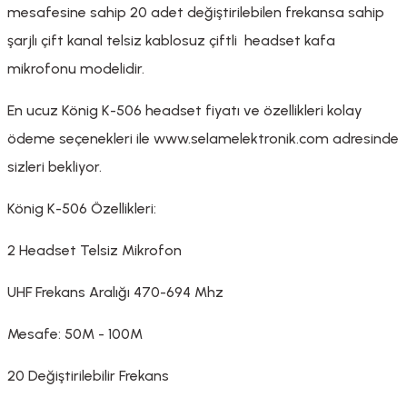
mesafesine sahip 20 adet değiştirilebilen frekansa sahip
lar
parlörü
şarjlı çift kanal telsiz kablosuz çiftli headset kafa
 Yaka Mikrofon
mikrofonu modelidir.
En ucuz König K-506 headset fiyatı ve özellikleri kolay
ödeme seçenekleri ile www.selamelektronik.com adresinde
sizleri bekliyor.
König K-506 Özellikleri:
2 Headset Telsiz Mikrofon
UHF Frekans Aralığı 470-694 Mhz
Mesafe: 50M - 100M
20 Değiştirilebilir Frekans