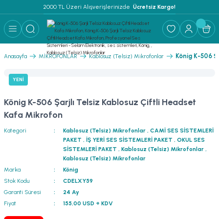
2000 TL Üzeri Alışverişlerinizde 
 Ücretsiz Kargo!
Geri Dön
Geri Dön
Geri Dön
Geri Dön
Geri Dön
Geri Dön
Geri Dön
Geri Dön
Geri Dön
ER
AR
 ANFİLER
STEMLERİ
İSTEMLERİ
 PAKETLER
i
König K-506 Şa
Anasayfa
MİKROFONLAR
Kablosuz (Telsiz) Mikrofonlar
) Mikrofonlar
emler
MLERİ PAKET
YENİ
onları
MLERİ PAKET
König K-506 Şarjlı Telsiz Kablosuz Çiftli Headset
Anfiler
rofonları
fonlar
TEMLERİ PAKET
zı
Kafa Mikrofon
Kategori
Kablosuz (Telsiz) Mikrofonlar
,
CAMİ SES SİSTEMLERİ
lu Hoparlörler
rofonlar
ar Sistemler
PAKET
,
İŞ YERİ SES SİSTEMLERİ PAKET
,
OKUL SES
SİSTEMLERİ PAKET
,
Kablosuz (Telsiz) Mikrofonlar
,
Anfiler
 Hoparlörler
nektörler
) Mikrofonlar
er
Kablosuz (Telsiz) Mikrofonlar
Marka
König
Stok Kodu
CDELXY59
ör
etleri
) Mikrofonlar
Garanti Süresi
24 Ay
Fiyat
155,00 USD + KDV
ri
ofon
fonlar
 Ve Pako Şalter