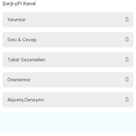
Şarjlı çift Kanal
Yorumlar
Soru & Cevap
Bu ürüne ilk yorumu siz yapın!
Taksit Seçenekleri
Yorum Yaz
Ürün hakkında henüz soru sorulmamış.
Önerileriniz
Soru Sor
Bu ürünün fiyat bilgisi, resim, ürün açıklamalarında ve diğer konularda
Alışveriş Deneyimi
yetersiz gördüğünüz noktaları öneri formunu kullanarak tarafımıza
iletebilirsiniz.
Görüş ve önerileriniz için teşekkür ederiz.
Sitemize ilk yorumu siz yapın!
Ürün resmi kalitesiz, bozuk veya görüntülenemiyor.