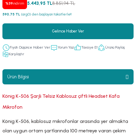
5.443,95 TL
8.851,94 TL
%39
indirim
er
fonlar
i
temi
590,75 TL
(arg0) den başlayan taksitlerle!!
istemleri
Gelince Haber Ver
 & Devre Mebran
ları
 Paketleri
Fiyatı Düşünce Haber Ver
Yorum Yaz
Tavsiye Et
Ürünü Paylaş
nnektörler
leri
Karşılaştır
asa) Mikrofonları
istemi
Ürün Bilgisi
fon Sistemleri
i Paketleri
König K-506 Şarjlı Telsiz Kablosuz çiftli Headset Kafa
Mikrofonlar
Mikrofon
ı
ü
König K-506, kablosuz mikrofonlar arasında yer almakta
ı
stemi
olan uygun ortam şartlarında 100 metreye varan çekim