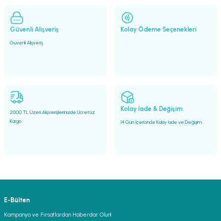
Ürün açıklamasında eksik bilgiler bulunuyor.
Deneyimini Paylaş
Ürün bilgilerinde hatalar bulunuyor.
Ürün fiyatı diğer sitelerden daha pahalı.
Güvenli Alışveriş
Kolay Ödeme Seçenekleri
Bu ürüne benzer farklı alternatifler olmalı.
Güvenli Alışveriş
Gönder
Kolay İade & Değişim
2000 TL Üzeri Alışverişlerinizde Ücretsiz
Kargo
14 Gün İçerisinde Kolay İade ve Değişim
E-Bülten
Kampanya ve Fırsatlardan Haberdar Olun!