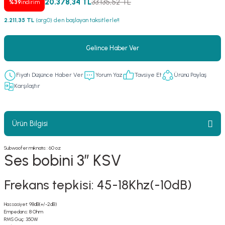
20.378,34 TL
33.135,52 TL
%39
indirim
er
fonlar
i
temi
2.211,35 TL
(arg0) den başlayan taksitlerle!!
istemleri
Gelince Haber Ver
 & Devre Mebran
ları
 Paketleri
Fiyatı Düşünce Haber Ver
Yorum Yaz
Tavsiye Et
Ürünü Paylaş
nnektörler
leri
Karşılaştır
asa) Mikrofonları
istemi
Ürün Bilgisi
fon Sistemleri
i Paketleri
Subwoofer mıknatıs : 60 oz
Ses bobini 3” KSV
Mikrofonlar
Frekans tepkisi: 45-18Khz(-10dB)
ı
ü
Hassasiyet: 98dB(+/-2dB)
ı
stemi
Empedans: 8 Ohm
RMS Güç: 350W