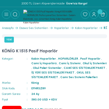
2000 TL Üzeri Alışverişlerinizde 
 Ücretsiz Kargo!
Geri Dön
Geri Dön
Geri Dön
Geri Dön
Geri Dön
Geri Dön
Geri Dön
Geri Dön
Geri Dön
ER
AR
 ANFİLER
STEMLERİ
İSTEMLERİ
 PAKETLER
i
KÖN
Anasayfa
Osawa Ses Sistemleri
Hoparlörler
Kabin Hoparlörler
) Mikrofonlar
emler
MLERİ PAKET
YENİ
onları
MLERİ PAKET
KÖNİG K 1515 Pasif Hoparlör
Anfiler
rofonları
fonlar
TEMLERİ PAKET
zı
Kategori
Kabin Hoparlörler
,
HOPARLÖRLER
,
Pasif Hoparlör
,
Cami İç Hoparlörü
,
Cami İç Sistemi
,
Okul İç Sistemleri
lu Hoparlörler
rofonlar
ar Sistemler
,
Okul Paket Sistemler
,
CAMİ SES SİSTEMLERİ PAKET
,
İŞ YERİ SES SİSTEMLERİ PAKET
,
OKUL SES
SİSTEMLERİ PAKET
,
Cami Ses Sistemi Paketleri
Anfiler
 Hoparlörler
nektörler
) Mikrofonlar
er
Marka
König
Stok Kodu
EFHRSZ89
ör
etleri
) Mikrofonlar
Garanti Süresi
24 Ay
Fiyat
580,00 USD + KDV
ri
ofon
fonlar
 Ve Pako Şalter