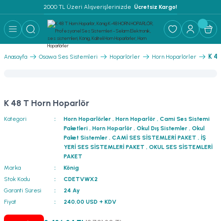
2000 TL Üzeri Alışverişlerinizde 
 Ücretsiz Kargo!
Geri Dön
Geri Dön
Geri Dön
Geri Dön
Geri Dön
Geri Dön
Geri Dön
Geri Dön
Geri Dön
ER
AR
 ANFİLER
STEMLERİ
İSTEMLERİ
 PAKETLER
i
K 48
Anasayfa
Osawa Ses Sistemleri
Hoparlörler
Horn Hoparlörler
) Mikrofonlar
emler
MLERİ PAKET
onları
MLERİ PAKET
K 48 T Horn Hoparlör
Anfiler
rofonları
fonlar
TEMLERİ PAKET
zı
Kategori
Horn Hoparlörler
,
Horn Hoparlör
,
Cami Ses Sistemi
Paketleri
,
Horn Hoparlör
,
Okul Dış Sistemler
,
Okul
lu Hoparlörler
rofonlar
ar Sistemler
Paket Sistemler
,
CAMİ SES SİSTEMLERİ PAKET
,
İŞ
YERİ SES SİSTEMLERİ PAKET
,
OKUL SES SİSTEMLERİ
PAKET
Anfiler
 Hoparlörler
nektörler
) Mikrofonlar
er
Marka
König
Stok Kodu
CDETVWX2
ör
etleri
) Mikrofonlar
Garanti Süresi
24 Ay
Fiyat
240,00 USD + KDV
ri
ofon
fonlar
 Ve Pako Şalter