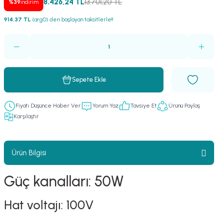
8.426,24 TL
13.701,20 TL
%39
indirim
er
fonlar
i
temi
914,37 TL
(arg0) den başlayan taksitlerle!!
istemleri
 & Devre Mebran
ları
 Paketleri
Sepete Ekle
nnektörler
leri
Fiyatı Düşünce Haber Ver
Yorum Yaz
Tavsiye Et
Ürünü Paylaş
asa) Mikrofonları
istemi
Karşılaştır
fon Sistemleri
i Paketleri
Ürün Bilgisi
Mikrofonlar
Güç kanalları: 50W
ı
ü
Hat voltajı: 100V
ı
stemi