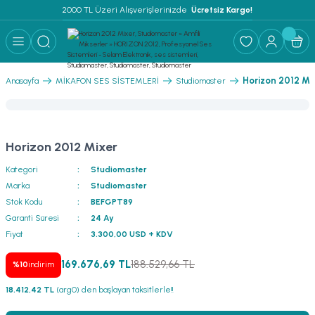
2000 TL Üzeri Alışverişlerinizde 
 Ücretsiz Kargo!
Geri Dön
Geri Dön
Geri Dön
Geri Dön
Geri Dön
Geri Dön
Geri Dön
Geri Dön
Geri Dön
ER
AR
 ANFİLER
STEMLERİ
İSTEMLERİ
 PAKETLER
i
Horizon 2012 Mi
Anasayfa
MİKAFON SES SİSTEMLERİ
Studiomaster
) Mikrofonlar
emler
MLERİ PAKET
onları
MLERİ PAKET
Horizon 2012 Mixer
Anfiler
rofonları
fonlar
TEMLERİ PAKET
zı
Kategori
Studiomaster
Marka
Studiomaster
lu Hoparlörler
rofonlar
ar Sistemler
Stok Kodu
BEFGPT89
Garanti Süresi
24 Ay
Anfiler
 Hoparlörler
nektörler
) Mikrofonlar
er
Fiyat
3.300,00 USD + KDV
ör
etleri
) Mikrofonlar
169.676,69 TL
188.529,66 TL
%10
indirim
18.412,42 TL
(arg0) den başlayan taksitlerle!!
ri
ofon
fonlar
 Ve Pako Şalter