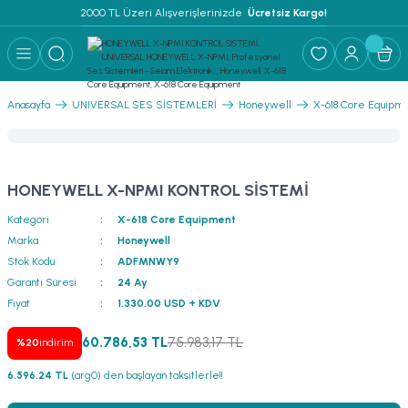
2000 TL Üzeri Alışverişlerinizde 
 Ücretsiz Kargo!
Geri Dön
Geri Dön
Geri Dön
Geri Dön
Geri Dön
Geri Dön
Geri Dön
Geri Dön
Geri Dön
ER
AR
 ANFİLER
STEMLERİ
İSTEMLERİ
 PAKETLER
i
Anasayfa
UNIVERSAL SES SİSTEMLERİ
Honeywell
X-618 Core Equipm
) Mikrofonlar
emler
MLERİ PAKET
onları
MLERİ PAKET
HONEYWELL X-NPMI KONTROL SİSTEMİ
Anfiler
rofonları
fonlar
TEMLERİ PAKET
zı
Kategori
X-618 Core Equipment
Marka
Honeywell
lu Hoparlörler
rofonlar
ar Sistemler
Stok Kodu
ADFMNWY9
Garanti Süresi
24 Ay
Anfiler
 Hoparlörler
nektörler
) Mikrofonlar
er
Fiyat
1.330,00 USD + KDV
ör
etleri
) Mikrofonlar
60.786,53 TL
75.983,17 TL
%20
indirim
6.596,24 TL
(arg0) den başlayan taksitlerle!!
ri
ofon
fonlar
 Ve Pako Şalter