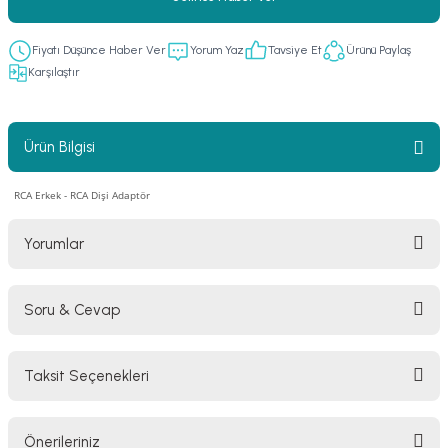
er
fonlar
i
temi
Fiyatı Düşünce Haber Ver
Yorum Yaz
Tavsiye Et
Ürünü Paylaş
istemleri
Karşılaştır
 & Devre Mebran
ları
 Paketleri
Ürün Bilgisi
nnektörler
leri
RCA Erkek - RCA Dişi Adaptör
asa) Mikrofonları
istemi
Yorumlar
fon Sistemleri
i Paketleri
Soru & Cevap
Mikrofonlar
Bu ürüne ilk yorumu siz yapın!
ı
ü
Taksit Seçenekleri
Yorum Yaz
Ürün hakkında henüz soru sorulmamış.
ı
stemi
Önerileriniz