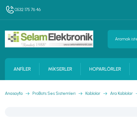
0532 175 76 46
ANFİLER
MİKSERLER
HOPARLÖRLER
Anasayfa
ProBots Ses Sistemleri
Kablolar
Ara Kablolar