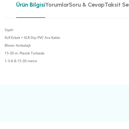
Ürün Bilgisi
Yorumlar
Soru & Cevap
Taksit Se
Siyah
XLR Erkek + XLR Dişi PVC Ara Kablo
Blister Ambalajlı
15-30 m. Plastik Torbada
1-3-6-8-15-30 metre
Bu ürünün fiyat bilgisi, resim, ürün açıklamalarında ve diğer konularda yete
Görüş ve önerileriniz için teşekkür ederiz.
Ürün resmi kalitesiz, bozuk veya görüntülenemiyor.
Ürün açıklamasında eksik bilgiler bulunuyor.
Ürün bilgilerinde hatalar bulunuyor.