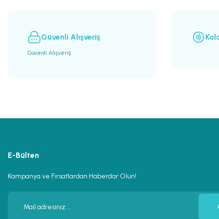
Ürün fiyatı diğer sitelerden daha pahalı.
Bu ürüne benzer farklı alternatifler olmalı.
Güvenli Alışveriş
Kol
Güvenli Alışveriş
E-Bülten
Kampanya ve Fırsatlardan Haberdar Olun!