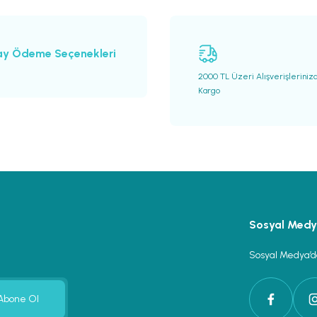
ay Ödeme Seçenekleri
2000 TL Üzeri Alışverişleriniz
Kargo
Gönder
Sosyal Med
Sosyal Medya’da
Abone Ol