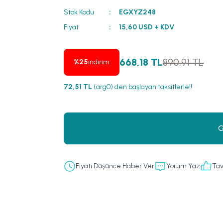
Stok Kodu
EGXYZ248
Fiyat
15,60 USD + KDV
668,18 TL
890,91 TL
%25
indirim
72,51 TL
(arg0) den başlayan taksitlerle!!
G
Fiyatı Düşünce Haber Ver
Yorum Yaz
Tav