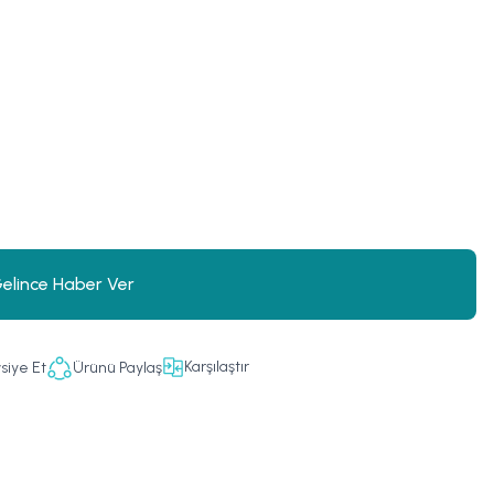
elince Haber Ver
Karşılaştır
siye Et
Ürünü Paylaş