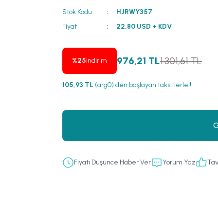
Stok Kodu
HJRWY357
Fiyat
22,80 USD + KDV
976,21 TL
1.301,61 TL
%25
indirim
105,93 TL
(arg0) den başlayan taksitlerle!!
G
Fiyatı Düşünce Haber Ver
Yorum Yaz
Tav