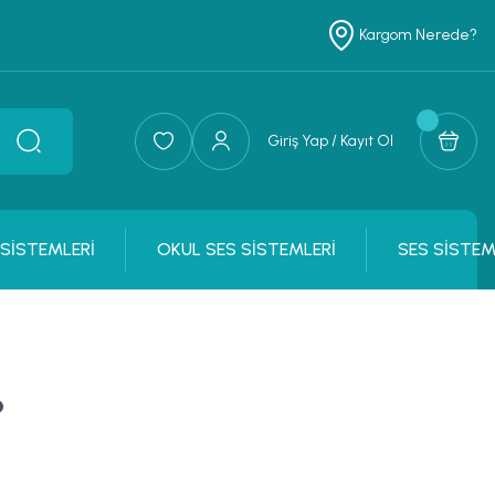
Kargom Nerede?
Giriş Yap / Kayıt Ol
 SİSTEMLERİ
OKUL SES SİSTEMLERİ
SES SİSTEM
o