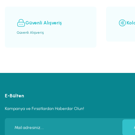
Ürün fiyatı diğer sitelerden daha pahalı.
Bu ürüne benzer farklı alternatifler olmalı.
Güvenli Alışveriş
Kol
Güvenli Alışveriş
E-Bülten
Kampanya ve Fırsatlardan Haberdar Olun!