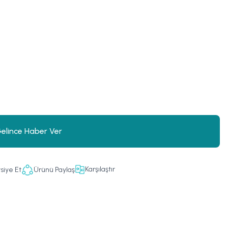
elince Haber Ver
Karşılaştır
siye Et
Ürünü Paylaş