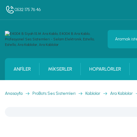
0532 175 76 46
ANFİLER
MİKSERLER
HOPARLÖRLER
Anasayfa
ProBots Ses Sistemleri
Kablolar
Ara Kablolar