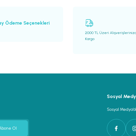
ay Ödeme Seçenekleri
2000 TL Üzeri Alışverişleriniz
Kargo
Gönder
Sosyal Med
Sosyal Medya’da
Abone Ol