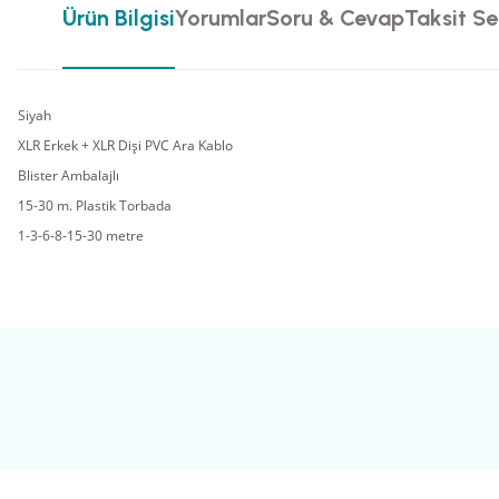
Ürün Bilgisi
Yorumlar
Soru & Cevap
Taksit Se
Siyah
XLR Erkek + XLR Dişi PVC Ara Kablo
Blister Ambalajlı
15-30 m. Plastik Torbada
1-3-6-8-15-30 metre
Bu ürünün fiyat bilgisi, resim, ürün açıklamalarında ve diğer konularda yete
Görüş ve önerileriniz için teşekkür ederiz.
Ürün resmi kalitesiz, bozuk veya görüntülenemiyor.
Ürün açıklamasında eksik bilgiler bulunuyor.
Ürün bilgilerinde hatalar bulunuyor.