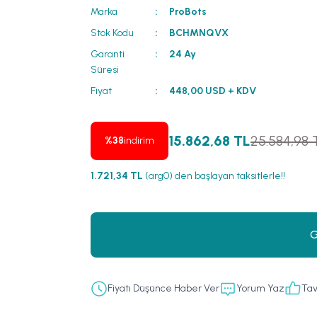
Marka
ProBots
Stok Kodu
BCHMNQVX
Garanti
24 Ay
Süresi
Fiyat
448,00 USD + KDV
15.862,68 TL
25.584,98 
%38
indirim
1.721,34 TL
(arg0) den başlayan taksitlerle!!
G
Fiyatı Düşünce Haber Ver
Yorum Yaz
Tav