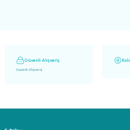
Görüş ve önerileriniz için teşekkür ederiz.
Ürün resmi kalitesiz, bozuk veya görüntülenemiyor.
Ürün açıklamasında eksik bilgiler bulunuyor.
Ürün bilgilerinde hatalar bulunuyor.
Ürün fiyatı diğer sitelerden daha pahalı.
Bu ürüne benzer farklı alternatifler olmalı.
Güvenli Alışveriş
Kol
Güvenli Alışveriş