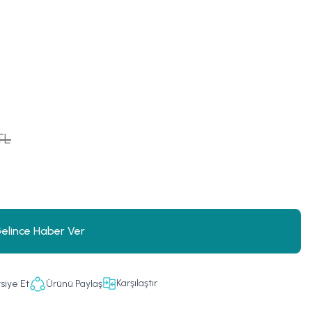
TL
elince Haber Ver
Karşılaştır
siye Et
Ürünü Paylaş