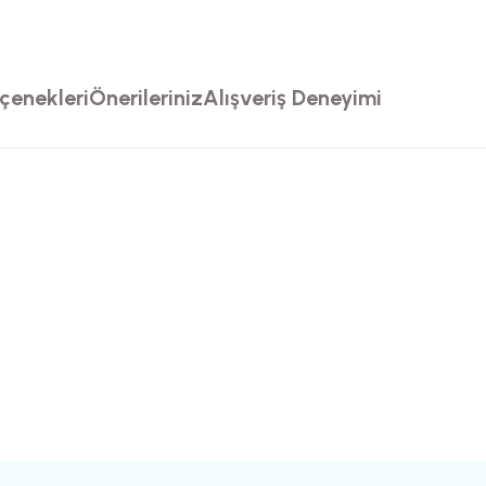
çenekleri
Önerileriniz
Alışveriş Deneyimi
rsiz gördüğünüz noktaları öneri formunu kullanarak tarafımıza iletebilirsiniz.