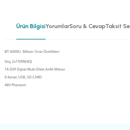
Ürün Bilgisi
Yorumlar
Soru & Cevap
Taksit Se
BT-6000U Mikser Ürün Özellikleri
Güç 2x150W(4Ω)
16 DSP Dijital Multi Efekt Anfili Mikser
6 Kanal, USB, SD CARD
48V Phantom
Bu ürünün fiyat bilgisi, resim, ürün açıklamalarında ve diğer konularda yete