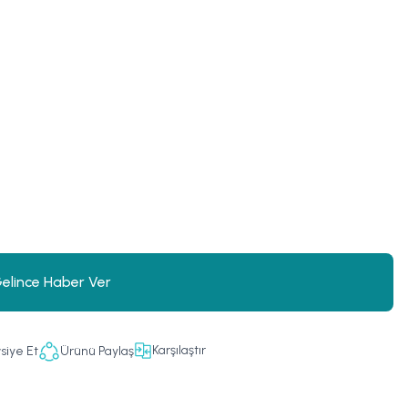
elince Haber Ver
Karşılaştır
siye Et
Ürünü Paylaş