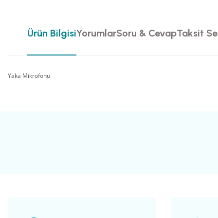
Ürün Bilgisi
Yorumlar
Soru & Cevap
Taksit Se
Yaka Mikrofonu
Bu ürünün fiyat bilgisi, resim, ürün açıklamalarında ve diğer konularda yete
Görüş ve önerileriniz için teşekkür ederiz.
Ürün resmi kalitesiz, bozuk veya görüntülenemiyor.
Ürün açıklamasında eksik bilgiler bulunuyor.
Ürün bilgilerinde hatalar bulunuyor.
Ürün fiyatı diğer sitelerden daha pahalı.
Bu ürüne benzer farklı alternatifler olmalı.