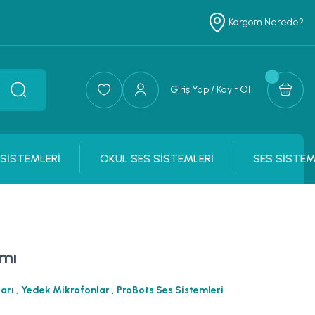
Kargom Nerede?
Giriş Yap / Kayıt Ol
 SİSTEMLERİ
OKUL SES SİSTEMLERİ
SES SİSTEM
amı
arı
,
Yedek Mikrofonlar
,
ProBots Ses Sistemleri