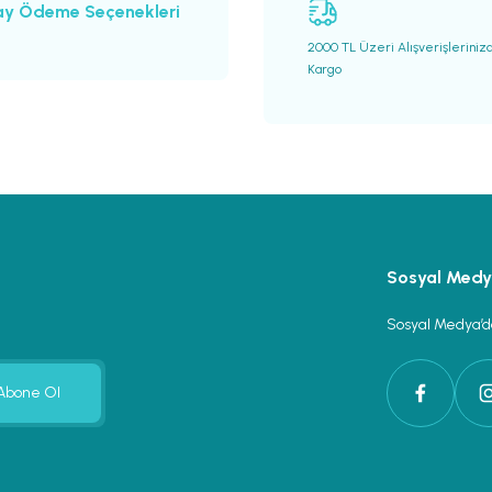
ay Ödeme Seçenekleri
2000 TL Üzeri Alışverişleriniz
Kargo
Gönder
Sosyal Med
Sosyal Medya’da
Abone Ol