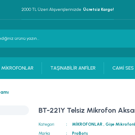
2000 TL Üzeri Alışverişlerinizde 
 Ücretsiz Kargo!
MİKROFONLAR
TAŞINABİLİR ANFİLER
CAMİ SES
samı
BT-221Y Telsiz Mikrofon Aks
Kategori
MİKROFONLAR
,
Gişe Mikrofonl
Marka
ProBots