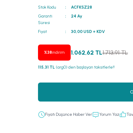
Stok Kodu
ACFKSZ28
Garanti
24 Ay
Süresi
Fiyat
30,00 USD + KDV
1.062,62 TL
1.713,91 TL
%38
indirim
115,31 TL
(arg0) den başlayan taksitlerle!!
G
Fiyatı Düşünce Haber Ver
Yorum Yaz
Tav