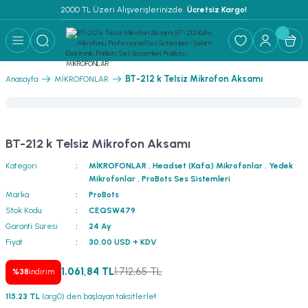
2000 TL Üzeri Alışverişlerinizde 
 Ücretsiz Kargo!
Geri Dön
Geri Dön
Geri Dön
Geri Dön
Geri Dön
Geri Dön
Geri Dön
Geri Dön
Geri Dön
ER
AR
 ANFİLER
STEMLERİ
İSTEMLERİ
 PAKETLER
i
BT-212 k Telsiz Mikrofon Aksamı
Anasayfa
MİKROFONLAR
) Mikrofonlar
emler
MLERİ PAKET
onları
MLERİ PAKET
BT-212 k Telsiz Mikrofon Aksamı
Anfiler
rofonları
fonlar
TEMLERİ PAKET
zı
Kategori
MİKROFONLAR
,
Headset (Kafa) Mikrofonlar
,
Yedek
Mikrofonlar
,
ProBots Ses Sistemleri
lu Hoparlörler
rofonlar
ar Sistemler
Marka
ProBots
Stok Kodu
CEQSW479
Anfiler
 Hoparlörler
nektörler
) Mikrofonlar
er
Garanti Süresi
24 Ay
Fiyat
30,00 USD + KDV
ör
etleri
) Mikrofonlar
1.061,84 TL
1.712,65 TL
%38
indirim
ri
ofon
fonlar
 Ve Pako Şalter
115,23 TL
(arg0) den başlayan taksitlerle!!