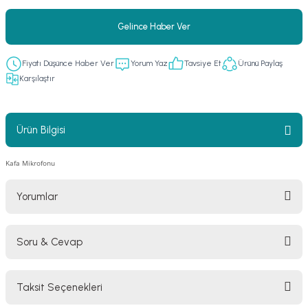
er
fonlar
i
temi
Gelince Haber Ver
istemleri
Fiyatı Düşünce Haber Ver
Yorum Yaz
Tavsiye Et
Ürünü Paylaş
Karşılaştır
 & Devre Mebran
ları
 Paketleri
nnektörler
leri
Ürün Bilgisi
asa) Mikrofonları
istemi
Kafa Mikrofonu
fon Sistemleri
i Paketleri
Yorumlar
Mikrofonlar
Soru & Cevap
ı
ü
Bu ürüne ilk yorumu siz yapın!
ı
stemi
Taksit Seçenekleri
Yorum Yaz
Ürün hakkında henüz soru sorulmamış.