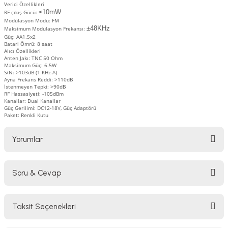
Verici Özellikleri
lar
parlörü
≤10mW
RF çıkış Gücü:
Modülasyon Modu: FM
±48KHz
Maksimum Modulasyon Frekansı:
 Yaka Mikrofon
Güç: AA1.5x2
Batari Ömrü: 8 saat
Alıcı Özellikleri
Anten Jakı: TNC 50 Ohm
Maksimum Güç: 6.5W
S/N: >103dB (1 KHz-A)
Ayna Frekans Reddi: >110dB
İstenmeyen Tepki: >90dB
RF Hassasiyeti: -105dBm
Kanallar: Dual Kanallar
Güç Gerilimi: DC12-18V, Güç Adaptörü
Paket: Renkli Kutu
Yorumlar
Soru & Cevap
Bu ürüne ilk yorumu siz yapın!
Taksit Seçenekleri
Yorum Yaz
Ürün hakkında henüz soru sorulmamış.