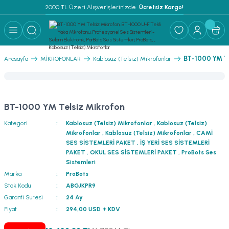
2000 TL Üzeri Alışverişlerinizde 
 Ücretsiz Kargo!
Geri Dön
Geri Dön
Geri Dön
Geri Dön
Geri Dön
Geri Dön
Geri Dön
Geri Dön
Geri Dön
ER
AR
 ANFİLER
STEMLERİ
İSTEMLERİ
 PAKETLER
i
BT-1000 YM Te
Anasayfa
MİKROFONLAR
Kablosuz (Telsiz) Mikrofonlar
) Mikrofonlar
emler
MLERİ PAKET
onları
MLERİ PAKET
BT-1000 YM Telsiz Mikrofon
Anfiler
rofonları
fonlar
TEMLERİ PAKET
zı
Kategori
Kablosuz (Telsiz) Mikrofonlar
,
Kablosuz (Telsiz)
Mikrofonlar
,
Kablosuz (Telsiz) Mikrofonlar
,
CAMİ
lu Hoparlörler
rofonlar
ar Sistemler
SES SİSTEMLERİ PAKET
,
İŞ YERİ SES SİSTEMLERİ
PAKET
,
OKUL SES SİSTEMLERİ PAKET
,
ProBots Ses
Sistemleri
Anfiler
 Hoparlörler
nektörler
) Mikrofonlar
er
Marka
ProBots
Stok Kodu
ABGJKPR9
ör
etleri
) Mikrofonlar
Garanti Süresi
24 Ay
Fiyat
294,00 USD + KDV
ri
ofon
fonlar
 Ve Pako Şalter