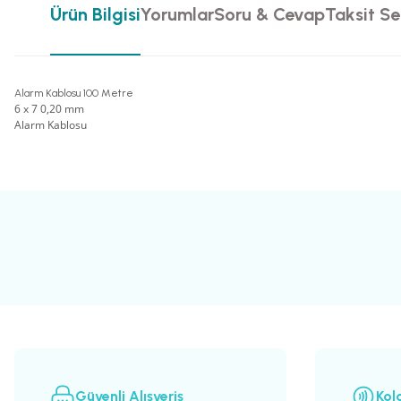
Ürün Bilgisi
Yorumlar
Soru & Cevap
Taksit Se
Alarm Kablosu 100 Metre
6 x 7 0,20 mm
Alarm Kablosu
Bu ürünün fiyat bilgisi, resim, ürün açıklamalarında ve diğer konularda yete
Görüş ve önerileriniz için teşekkür ederiz.
Ürün resmi kalitesiz, bozuk veya görüntülenemiyor.
Ürün açıklamasında eksik bilgiler bulunuyor.
Ürün bilgilerinde hatalar bulunuyor.
Ürün fiyatı diğer sitelerden daha pahalı.
Bu ürüne benzer farklı alternatifler olmalı.
Güvenli Alışveriş
Kol