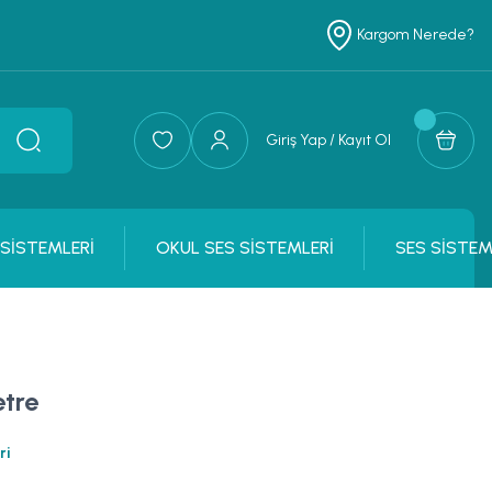
Kargom Nerede?
Giriş Yap / Kayıt Ol
 SİSTEMLERİ
OKUL SES SİSTEMLERİ
SES SİSTEM
tre
ri