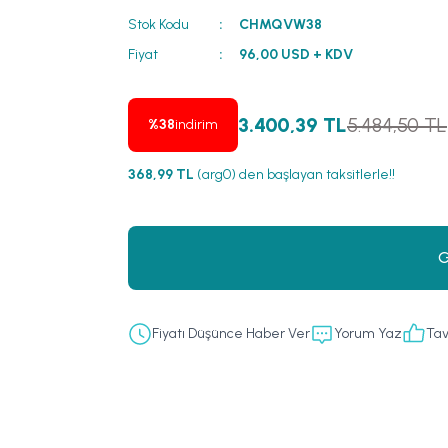
Stok Kodu
CHMQVW38
Fiyat
96,00 USD + KDV
3.400,39 TL
5.484,50 TL
%38
indirim
368,99 TL
(arg0) den başlayan taksitlerle!!
G
Fiyatı Düşünce Haber Ver
Yorum Yaz
Tav