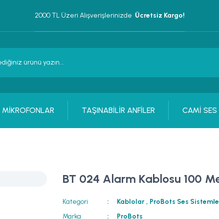
2000 TL Üzeri Alışverişlerinizde 
 Ücretsiz Kargo!
MİKROFONLAR
TAŞINABİLİR ANFİLER
CAMİ SES
BT 024 Alarm Kablosu 100 Me
Kategori
Kablolar
,
ProBots Ses Sistemle
Marka
ProBots