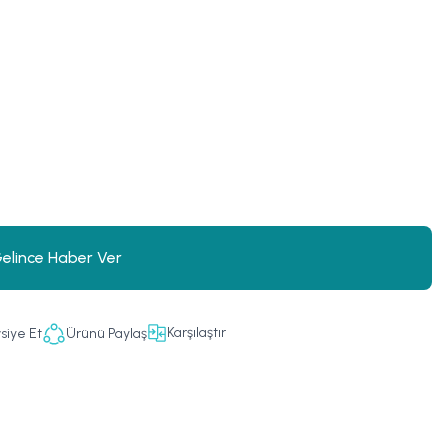
elince Haber Ver
Karşılaştır
siye Et
Ürünü Paylaş