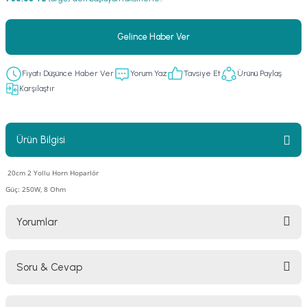
er
fonlar
i
temi
Gelince Haber Ver
istemleri
Fiyatı Düşünce Haber Ver
Yorum Yaz
Tavsiye Et
Ürünü Paylaş
 & Devre Mebran
ları
 Paketleri
Karşılaştır
nnektörler
leri
Ürün Bilgisi
asa) Mikrofonları
istemi
20cm 2 Yollu Horn Hoparlör
fon Sistemleri
i Paketleri
Güç: 250W, 8 Ohm
Mikrofonlar
Yorumlar
ı
ü
Soru & Cevap
Bu ürüne ilk yorumu siz yapın!
ı
stemi