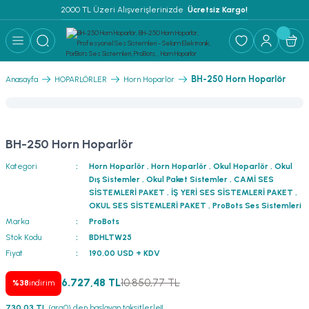
2000 TL Üzeri Alışverişlerinizde 
 Ücretsiz Kargo!
Geri Dön
Geri Dön
Geri Dön
Geri Dön
Geri Dön
Geri Dön
Geri Dön
Geri Dön
Geri Dön
ER
AR
 ANFİLER
STEMLERİ
İSTEMLERİ
 PAKETLER
i
BH-250 Horn Hoparlör
Anasayfa
HOPARLÖRLER
Horn Hoparlör
) Mikrofonlar
emler
MLERİ PAKET
onları
MLERİ PAKET
BH-250 Horn Hoparlör
Anfiler
rofonları
fonlar
TEMLERİ PAKET
zı
Kategori
Horn Hoparlör
,
Horn Hoparlör
,
Okul Hoparlör
,
Okul
Dış Sistemler
,
Okul Paket Sistemler
,
CAMİ SES
lu Hoparlörler
rofonlar
ar Sistemler
SİSTEMLERİ PAKET
,
İŞ YERİ SES SİSTEMLERİ PAKET
,
OKUL SES SİSTEMLERİ PAKET
,
ProBots Ses Sistemleri
Marka
ProBots
Anfiler
 Hoparlörler
nektörler
) Mikrofonlar
er
Stok Kodu
BDHLTW25
Fiyat
190,00 USD + KDV
ör
etleri
) Mikrofonlar
6.727,48 TL
10.850,77 TL
%38
indirim
ri
ofon
fonlar
 Ve Pako Şalter
730,03 TL
(arg0) den başlayan taksitlerle!!