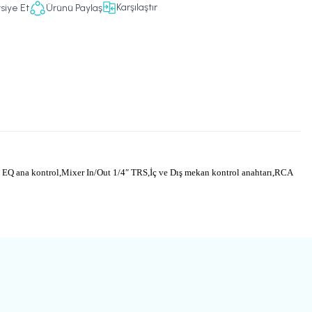
Karşılaştır
siye Et
Ürünü Paylaş
 EQ ana kontrol
,Mixer I
n/Out 1/4″ TRS
,İç ve Dış mekan kontrol anahtarı
,RCA