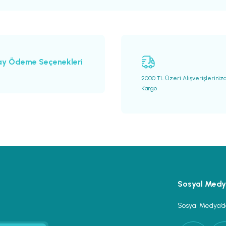
ay Ödeme Seçenekleri
2000 TL Üzeri Alışverişleriniz
Kargo
Gönder
Sosyal Med
Sosyal Medya’da