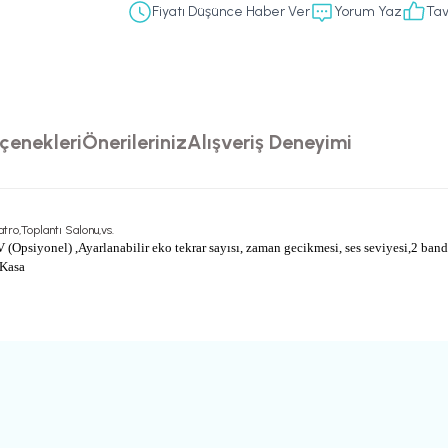
Fiyatı Düşünce Haber Ver
Yorum Yaz
Tav
çenekleri
Önerileriniz
Alışveriş Deneyimi
ro,Toplantı Salonu,vs.
V (Opsiyonel)
,Ayarlanabilir eko tekrar sayısı, zaman gecikmesi, ses seviyesi
,2 band
Kasa
rsiz gördüğünüz noktaları öneri formunu kullanarak tarafımıza iletebilirsiniz.
Ürün hakkında henüz soru sorulmamış.
Sitemize ilk yorumu siz yapın!
Bu ürüne ilk yorumu siz yapın!
Deneyimini Paylaş
Yorum Yaz
Soru Sor