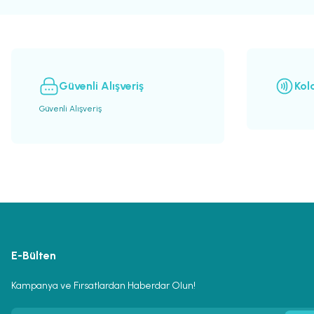
Ürün açıklamasında eksik bilgiler bulunuyor.
Ürün bilgilerinde hatalar bulunuyor.
Ürün fiyatı diğer sitelerden daha pahalı.
Bu ürüne benzer farklı alternatifler olmalı.
Güvenli Alışveriş
Kol
Güvenli Alışveriş
E-Bülten
Kampanya ve Fırsatlardan Haberdar Olun!