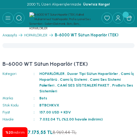
2000 TL Üzeri Alışverişlerinizde 
 Ücretsiz Kargo!
Geri Dön
Geri Dön
Geri Dön
Geri Dön
Geri Dön
Geri Dön
Geri Dön
Geri Dön
Geri Dön
ER
AR
 ANFİLER
STEMLERİ
İSTEMLERİ
 PAKETLER
i
B-6000 WT Sütun Hoparlör (TEK)
Anasayfa
HOPARLÖRLER
) Mikrofonlar
emler
MLERİ PAKET
onları
MLERİ PAKET
B-6000 WT Sütun Hoparlör (TEK)
Anfiler
rofonları
fonlar
TEMLERİ PAKET
zı
Kategori
HOPARLÖRLER
,
Duvar Tipi Sütun Hoparlörler
,
Cami İç
Hoparlörü
,
Cami İç Sistemi
,
Cami Ses Sistemi
lu Hoparlörler
rofonlar
ar Sistemler
Paketleri
,
CAMİ SES SİSTEMLERİ PAKET
,
ProBots Ses
Sistemleri
Marka
Bots
Anfiler
 Hoparlörler
nektörler
) Mikrofonlar
er
Stok Kodu
BTBCHKVX
Fiyat
157,00 USD + KDV
ör
etleri
) Mikrofonlar
Havale
7.032,04 TL (%2,00 havale indirimi)
ri
ofon
fonlar
 Ve Pako Şalter
7.175,55 TL
8.969,44 TL
%20
indirim