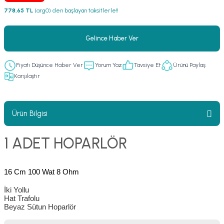
778,65 TL
(arg0) den başlayan taksitlerle!!
er
fonlar
i
temi
istemleri
Gelince Haber Ver
 & Devre Mebran
ları
 Paketleri
Fiyatı Düşünce Haber Ver
Yorum Yaz
Tavsiye Et
Ürünü Paylaş
Karşılaştır
nnektörler
leri
asa) Mikrofonları
istemi
Ürün Bilgisi
fon Sistemleri
i Paketleri
1 ADET HOPARLÖR
Mikrofonlar
16 Cm 100 Wat 8 Ohm
ı
ü
İki Yollu
Hat Trafolu
Beyaz Sütun Hoparlör
ı
stemi