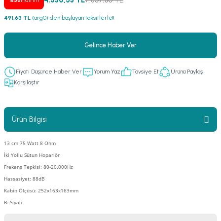
4.530,53 TL
7.307,30 TL
%38
indirim
er
fonlar
i
temi
491,63 TL
(arg0) den başlayan taksitlerle!!
istemleri
Gelince Haber Ver
 & Devre Mebran
ları
 Paketleri
Fiyatı Düşünce Haber Ver
Yorum Yaz
Tavsiye Et
Ürünü Paylaş
Karşılaştır
nnektörler
leri
asa) Mikrofonları
istemi
Ürün Bilgisi
fon Sistemleri
i Paketleri
13 cm 75 Watt 8 Ohm
İki Yollu Sütun Hoparlör
Mikrofonlar
Frekans Tepkisi: 80-20.000Hz
Hassasiyet: 88dB
ı
ü
Kabin Ölçüsü: 252x163x163mm
B: Siyah
ı
stemi