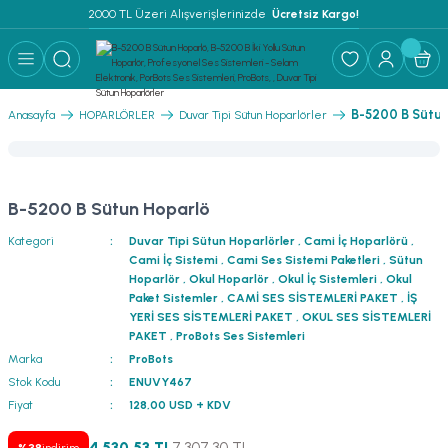
2000 TL Üzeri Alışverişlerinizde 
 Ücretsiz Kargo!
Geri Dön
Geri Dön
Geri Dön
Geri Dön
Geri Dön
Geri Dön
Geri Dön
Geri Dön
Geri Dön
ER
AR
 ANFİLER
STEMLERİ
İSTEMLERİ
 PAKETLER
i
B-5200 B Sütun
Anasayfa
HOPARLÖRLER
Duvar Tipi Sütun Hoparlörler
) Mikrofonlar
emler
MLERİ PAKET
onları
MLERİ PAKET
B-5200 B Sütun Hoparlö
Anfiler
rofonları
fonlar
TEMLERİ PAKET
zı
Kategori
Duvar Tipi Sütun Hoparlörler
,
Cami İç Hoparlörü
,
Cami İç Sistemi
,
Cami Ses Sistemi Paketleri
,
Sütun
lu Hoparlörler
rofonlar
ar Sistemler
Hoparlör
,
Okul Hoparlör
,
Okul İç Sistemleri
,
Okul
Paket Sistemler
,
CAMİ SES SİSTEMLERİ PAKET
,
İŞ
YERİ SES SİSTEMLERİ PAKET
,
OKUL SES SİSTEMLERİ
Anfiler
 Hoparlörler
nektörler
) Mikrofonlar
er
PAKET
,
ProBots Ses Sistemleri
Marka
ProBots
ör
etleri
) Mikrofonlar
Stok Kodu
ENUVY467
Fiyat
128,00 USD + KDV
ri
ofon
fonlar
 Ve Pako Şalter