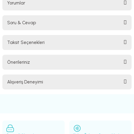
Yorumlar
lar
parlörü
 Yaka Mikrofon
Soru & Cevap
Bu ürüne ilk yorumu siz yapın!
Taksit Seçenekleri
Yorum Yaz
Ürün hakkında henüz soru sorulmamış.
Önerileriniz
Soru Sor
Bu ürünün fiyat bilgisi, resim, ürün açıklamalarında ve diğer konularda
Alışveriş Deneyimi
yetersiz gördüğünüz noktaları öneri formunu kullanarak tarafımıza
iletebilirsiniz.
Görüş ve önerileriniz için teşekkür ederiz.
Sitemize ilk yorumu siz yapın!
Ürün resmi kalitesiz, bozuk veya görüntülenemiyor.
Ürün açıklamasında eksik bilgiler bulunuyor.
Deneyimini Paylaş
Ürün bilgilerinde hatalar bulunuyor.