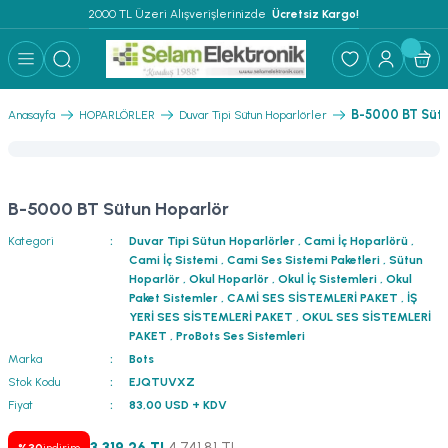
2000 TL Üzeri Alışverişlerinizde 
 Ücretsiz Kargo!
Geri Dön
Geri Dön
Geri Dön
Geri Dön
Geri Dön
Geri Dön
Geri Dön
Geri Dön
Geri Dön
ER
AR
 ANFİLER
STEMLERİ
İSTEMLERİ
 PAKETLER
i
B-5000 BT Sütu
Anasayfa
HOPARLÖRLER
Duvar Tipi Sütun Hoparlörler
) Mikrofonlar
emler
MLERİ PAKET
onları
MLERİ PAKET
B-5000 BT Sütun Hoparlör
Anfiler
rofonları
fonlar
TEMLERİ PAKET
zı
Kategori
Duvar Tipi Sütun Hoparlörler
,
Cami İç Hoparlörü
,
Cami İç Sistemi
,
Cami Ses Sistemi Paketleri
,
Sütun
lu Hoparlörler
rofonlar
ar Sistemler
Hoparlör
,
Okul Hoparlör
,
Okul İç Sistemleri
,
Okul
Paket Sistemler
,
CAMİ SES SİSTEMLERİ PAKET
,
İŞ
YERİ SES SİSTEMLERİ PAKET
,
OKUL SES SİSTEMLERİ
Anfiler
 Hoparlörler
nektörler
) Mikrofonlar
er
PAKET
,
ProBots Ses Sistemleri
Marka
Bots
ör
etleri
) Mikrofonlar
Stok Kodu
EJQTUVXZ
Fiyat
83,00 USD + KDV
ri
ofon
fonlar
 Ve Pako Şalter