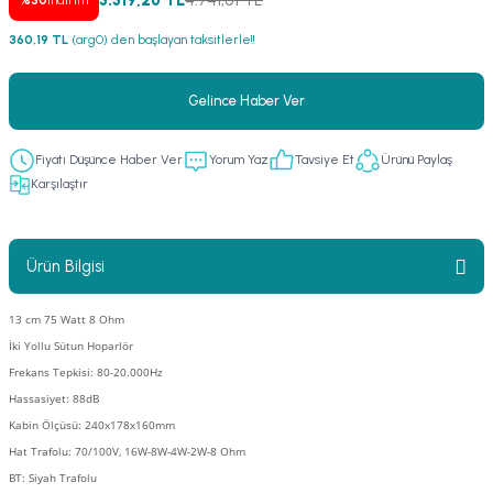
3.319,26 TL
4.741,81 TL
%30
indirim
er
fonlar
i
temi
360,19 TL
(arg0) den başlayan taksitlerle!!
istemleri
Gelince Haber Ver
 & Devre Mebran
ları
 Paketleri
Fiyatı Düşünce Haber Ver
Yorum Yaz
Tavsiye Et
Ürünü Paylaş
Karşılaştır
nnektörler
leri
asa) Mikrofonları
istemi
Ürün Bilgisi
fon Sistemleri
i Paketleri
13 cm 75 Watt 8 Ohm
İki Yollu Sütun Hoparlör
Mikrofonlar
Frekans Tepkisi: 80-20.000Hz
Hassasiyet: 88dB
ı
ü
Kabin Ölçüsü: 240x178x160mm
Hat Trafolu: 70/100V, 16W-8W-4W-2W-8 Ohm
ı
stemi
BT: Siyah Trafolu