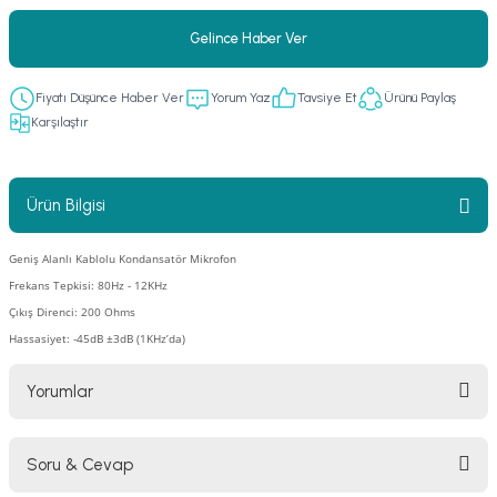
er
fonlar
i
temi
Gelince Haber Ver
istemleri
Fiyatı Düşünce Haber Ver
Yorum Yaz
Tavsiye Et
Ürünü Paylaş
Karşılaştır
 & Devre Mebran
ları
 Paketleri
nnektörler
leri
Ürün Bilgisi
asa) Mikrofonları
istemi
Geniş Alanlı Kablolu Kondansatör Mikrofon
Frekans Tepkisi: 80Hz - 12KHz
fon Sistemleri
i Paketleri
Çıkış Direnci: 200 Ohms
Hassasiyet: -45dB ±3dB (1KHz’da)
Mikrofonlar
Yorumlar
ı
ü
ı
stemi
Soru & Cevap
Bu ürüne ilk yorumu siz yapın!