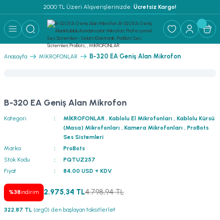
2000 TL Üzeri Alışverişlerinizde 
 Ücretsiz Kargo!
Geri Dön
Geri Dön
Geri Dön
Geri Dön
Geri Dön
Geri Dön
Geri Dön
Geri Dön
Geri Dön
ER
AR
 ANFİLER
STEMLERİ
İSTEMLERİ
 PAKETLER
i
B-320 EA Geniş Alan Mikrofon
Anasayfa
MİKROFONLAR
) Mikrofonlar
emler
MLERİ PAKET
onları
MLERİ PAKET
B-320 EA Geniş Alan Mikrofon
Anfiler
rofonları
fonlar
TEMLERİ PAKET
zı
Kategori
MİKROFONLAR
,
Kablolu El Mikrofonları
,
Kablolu Kürsü
(Masa) Mikrofonları
,
Kamera Mikrofonları
,
ProBots
lu Hoparlörler
rofonlar
ar Sistemler
Ses Sistemleri
Marka
ProBots
Anfiler
 Hoparlörler
nektörler
) Mikrofonlar
er
Stok Kodu
PQTUZ257
Fiyat
84,00 USD + KDV
ör
etleri
) Mikrofonlar
2.975,34 TL
4.798,94 TL
%38
indirim
ri
ofon
fonlar
 Ve Pako Şalter
322,87 TL
(arg0) den başlayan taksitlerle!!