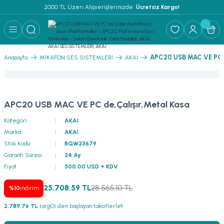
2000 TL Üzeri Alışverişlerinizde 
 Ücretsiz Kargo!
Geri Dön
Geri Dön
Geri Dön
Geri Dön
Geri Dön
Geri Dön
Geri Dön
Geri Dön
Geri Dön
ER
AR
 ANFİLER
STEMLERİ
İSTEMLERİ
 PAKETLER
i
APC20 USB MAC VE PC de
Anasayfa
MİKAFON SES SİSTEMLERİ
AKAI
) Mikrofonlar
emler
MLERİ PAKET
onları
MLERİ PAKET
APC20 USB MAC VE PC de,Çalışır,Metal Kasa
Anfiler
rofonları
fonlar
TEMLERİ PAKET
zı
Kategori
AKAI
Marka
AKAI
lu Hoparlörler
rofonlar
ar Sistemler
Stok Kodu
BQW23679
Garanti Süresi
24 Ay
Anfiler
 Hoparlörler
nektörler
) Mikrofonlar
er
Fiyat
500,00 USD + KDV
ör
etleri
) Mikrofonlar
25.708,59 TL
28.565,10 TL
%10
indirim
2.789,76 TL
(arg0) den başlayan taksitlerle!!
ri
ofon
fonlar
 Ve Pako Şalter