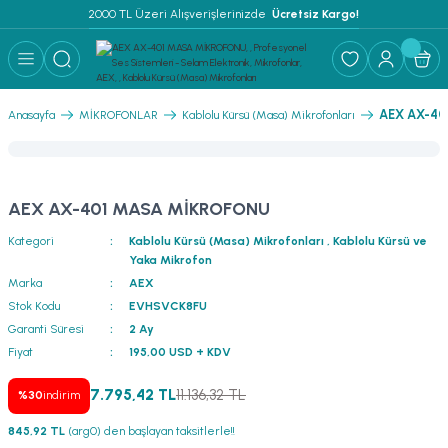
2000 TL Üzeri Alışverişlerinizde 
 Ücretsiz Kargo!
Geri Dön
Geri Dön
Geri Dön
Geri Dön
Geri Dön
Geri Dön
Geri Dön
Geri Dön
Geri Dön
ER
AR
 ANFİLER
STEMLERİ
İSTEMLERİ
 PAKETLER
i
AEX AX-4
Anasayfa
MİKROFONLAR
Kablolu Kürsü (Masa) Mikrofonları
) Mikrofonlar
emler
MLERİ PAKET
onları
MLERİ PAKET
AEX AX-401 MASA MİKROFONU
Anfiler
rofonları
fonlar
TEMLERİ PAKET
zı
Kategori
Kablolu Kürsü (Masa) Mikrofonları
,
Kablolu Kürsü ve
Yaka Mikrofon
lu Hoparlörler
rofonlar
ar Sistemler
Marka
AEX
Stok Kodu
EVHSVCK8FU
Anfiler
 Hoparlörler
nektörler
) Mikrofonlar
er
Garanti Süresi
2 Ay
Fiyat
195,00 USD + KDV
ör
etleri
) Mikrofonlar
7.795,42 TL
11.136,32 TL
%30
indirim
ri
ofon
fonlar
 Ve Pako Şalter
845,92 TL
(arg0) den başlayan taksitlerle!!